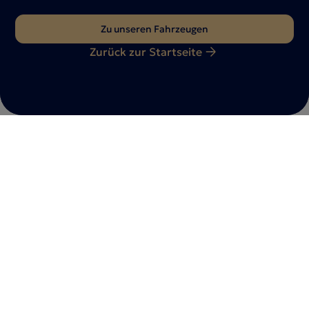
Zu unseren Fahrzeugen
Zurück zur Startseite
Du hast Fragen?
Nimm gerne
Kontakt
mit uns auf
Ob Fahrzeuganfrage, Beratungstermin oder individuelle
Wünsche – wir sind für dich da. Teile uns dein Anliegen
mit – unser Team meldet sich schnellstmöglich bei
dir zurück.
Jetzt kontaktieren