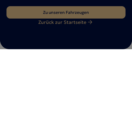
Zu unseren Fahrzeugen
Zurück zur Startseite
Du hast Fragen?
Nimm gerne
Kontakt
mit uns auf
Ob Fahrzeuganfrage, Beratungstermin oder individuelle
Wünsche – wir sind für dich da. Teile uns dein Anliegen
mit – unser Team meldet sich schnellstmöglich bei
dir zurück.
Jetzt kontaktieren