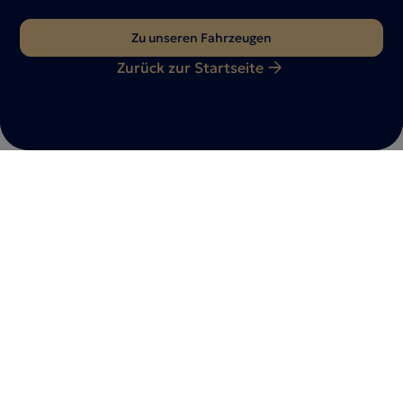
Zu unseren Fahrzeugen
Zurück zur Startseite
Du hast Fragen?
Nimm gerne
Kontakt
mit uns auf
Ob Fahrzeuganfrage, Beratungstermin oder individuelle
Wünsche – wir sind für dich da. Teile uns dein Anliegen
mit – unser Team meldet sich schnellstmöglich bei
dir zurück.
Jetzt kontaktieren