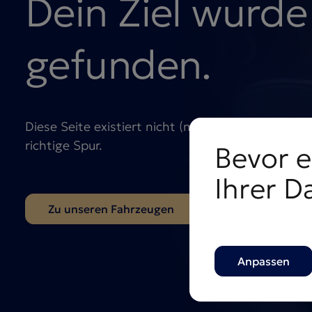
Dein Ziel wurde
gefunden.
Diese Seite existiert nicht (mehr), aber wir bring
richtige Spur.
Bevor e
Ihrer D
Zu unseren Fahrzeugen
Zurück zur Startseite
Anpassen