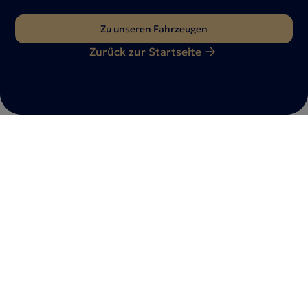
Zu unseren Fahrzeugen
Zurück zur Startseite
Du hast Fragen?
Nimm gerne
Kontakt
mit uns auf
Ob Fahrzeuganfrage, Beratungstermin oder individuelle
Wünsche – wir sind für dich da. Teile uns dein Anliegen
mit – unser Team meldet sich schnellstmöglich bei
dir zurück.
Jetzt kontaktieren